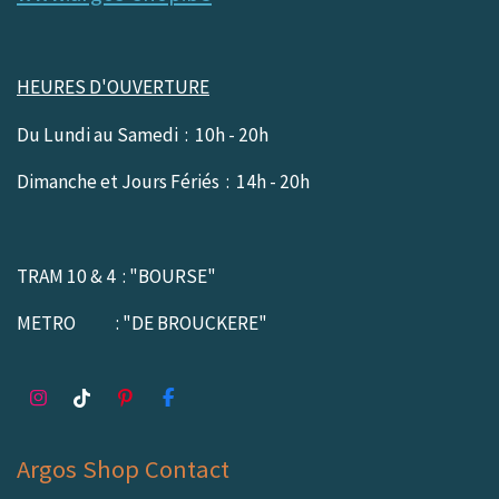
HEURES D'OUVERTURE
Du Lundi au Samedi : 10h - 20h
Dimanche et Jours Fériés : 14h - 20h
TRAM 10 & 4 : "BOURSE"
METRO : "DE BROUCKERE"
I
T
P
F
n
i
i
a
s
k
n
c
Argos Shop Contact
t
T
t
e
a
o
e
b