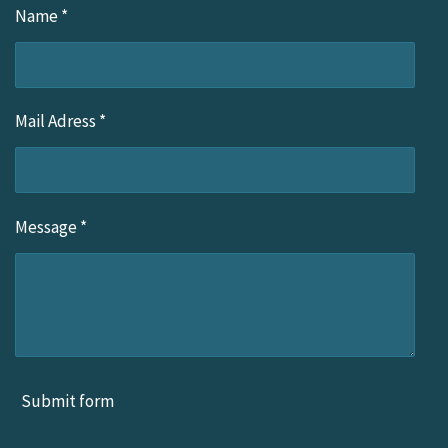
g
k
r
o
Name *
r
e
o
a
s
k
m
t
Mail Adress *
Message *
Submit form